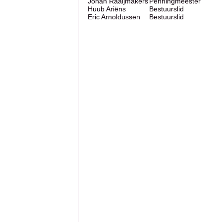
Johan Raaijmakers
Penningmeester
Huub Ariëns
Bestuurslid
Eric Arnoldussen
Bestuurslid